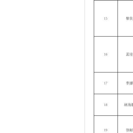
黎良
15
孟珍
16
李娜
17
林海
18
张献
19