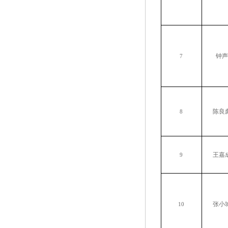
钟声
7
陈良
8
王嘉
9
张小
10