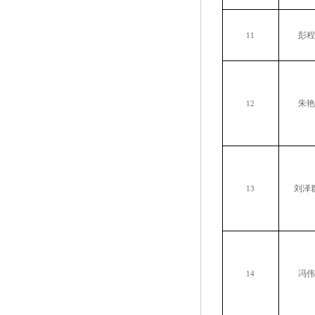
彭程
11
朱艳
12
刘泽
13
冯伟
14