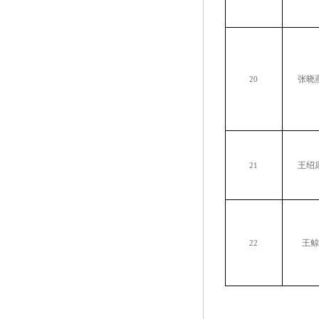
张晓
20
王绍
21
王鲸
22