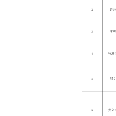
许帅
2
李爽
3
张雅
4
邓文
5
井立
6