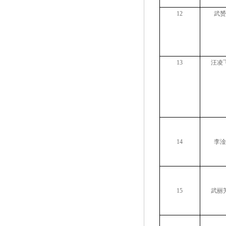
12
武赟
13
汪凌
14
李淦
15
武丽