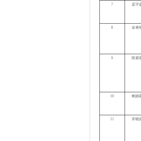
7
孟宇
8
金睿
9
陈紫
10
鲍丽
11
宋晓