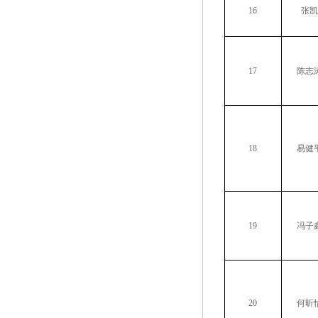
16
张凯
17
陈志
18
易健
19
冯子
20
何昕