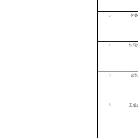
3
甘叠
4
陈冠
5
曹凯
6
王胤