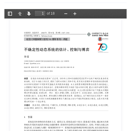
of 18
Toggle
Previous
Next
Zoom
Zoom
Tools
Sidebar
Out
In
:
2020
50
9
: 1327{
1344
中国科学
信息科学
年 第
卷 第
期
SCIENTIA SINICA Informationis
.
70
纪念《中国科学》创刊
周年专刊
评述
不确定性动态系统的估计、控制与博弈
郭雷
,
100190
中国科学院数学与系统科学研究院系统控制重点实验室
北京
E-mail: Lguo@iss.ac.cn
: 2020–09–07;
: 2020–09–14;
: 2020–09–21
收稿日期
接受日期
网络出版日期
(
: 11688101)
国家自然科学基金
批准号
资助
,
摘要
信息技术的快速发展和广泛应用
为科学认识和有效调控现实世界中各类不确定性复杂系统
,
,
.
的结构、运行与功能之间关系
提供了前所未有的工具和手段
使系统与控制科学迎来新的发展机遇
.
,
未来科学发展离不开现有研究基础及其所提供的借鉴
本文在简要回顾控制理论发展历史的基础上
,
主要围绕不确定性动态系统的估计、控制和博弈研究中的若干基本科学问题
重点介绍作者研究团队
,
.
的相关理论进展、研究体会和疑难问题
并给出某些未来展望
本文主要内容集中在下列基本问题的
:
–
–
(PID)
理论和算法基础
经典比例
积分
微分
控制、自适应学习、自适应滤波、自适应控制、反馈
.
,
机制最大能力、自适应博弈、群体涌现与博弈控制系统等
值得指出
在不确定性动态系统中一般存
,
,
在各种反馈回路
对其行为的观测数据通常远不满足独立性与平稳性等经典统计假设
这是对其开展
.
理论研究的一个突出特色
,
,
,
, PID
,
,
,
,
关键词
复杂系统
控制系统
不确定性
反馈机制
控制
自适应估计
自适应滤波
自适应控制
,
,
自适应博弈
涌现行为
博弈控制系统
1
引言
.
,
(
)
系统是任何事物存在的基本方式
通常认为
系统是由若干组分
要素或子系统
通过相互关联
.
和相互作用而形成的具有特定功能的整体
系统科学是研究各类系统的组分、结构、环境与功能之间
[
1
,
2
]
,
.
,
普适关系
以及演化与调控一般规律的科学
系统结构包括物理结构和信息结构
而信息结构往往